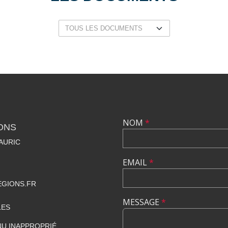
NOM
*
ONS
AURIC
EMAIL
*
GIONS.FR
MESSAGE
*
LES
U INAPPROPRIÉ