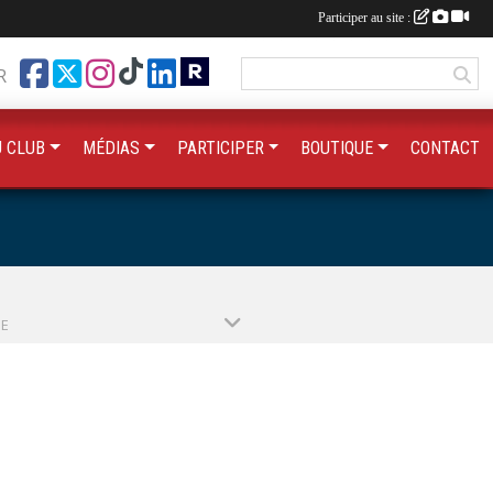
Participer au site :
R
U CLUB
MÉDIAS
PARTICIPER
BOUTIQUE
CONTACT
PE